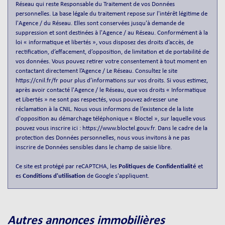
Réseau qui reste Responsable du Traitement de vos Données
Habitants de moins de 25 ans
27,99 %
personnelles. La base légale du traitement repose sur l'intérêt légitime de
l'Agence / du Réseau. Elles sont conservées jusqu'à demande de
Habitants de 25 à 55 ans
46,95 %
suppression et sont destinées à l'Agence / au Réseau. Conformément à la
Habitants de plus de 55 ans
25,06 %
loi « informatique et libertés », vous disposez des droits d’accès, de
rectification, d’effacement, d’opposition, de limitation et de portabilité de
Nombre d'enfants par famille
0,94
vos données. Vous pouvez retirer votre consentement à tout moment en
contactant directement l’Agence / Le Réseau. Consultez le site
Familles sans enfant
47,53 %
https://cnil.fr/fr
pour plus d’informations sur vos droits. Si vous estimez,
Familles avec 1 ou 2 enfants
0 %
après avoir contacté l'Agence / le Réseau, que vos droits « Informatique
et Libertés » ne sont pas respectés, vous pouvez adresser une
Maisons
0,57 %
réclamation à la CNIL. Nous vous informons de l’existence de la liste
d'opposition au démarchage téléphonique « Bloctel », sur laquelle vous
Appartements
99,43 %
pouvez vous inscrire ici :
https://www.bloctel.gouv.fr
. Dans le cadre de la
Familles avec 3 enfants
6,88 %
protection des Données personnelles, nous vous invitons à ne pas
inscrire de Données sensibles dans le champ de saisie libre.
Ce site est protégé par reCAPTCHA, les
Politiques de Confidentialité
et
es
Conditions d'utilisation
de Google s'appliquent.
autres annonces immobilières