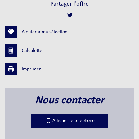
+
Partager l'offre
−
Ajouter à ma sélection
Calculette
Imprimer
Leaflet
|
©
Jawg
Maps
|
© OpenStreetMap
nous contacter
Bar
Collège
Afficher le téléphone
École maternelle
École primaire