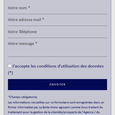
Enseignement supérieur
Lycée
Gare ferroviaire
Bureau de poste
Mairie
Presse et Tabac
J'accepte les conditions d'utilisation des données
statistiques
(*)
ENVOYER
Nombre d'habitants
170 161
Propriétaires (vs. locataires)
34,88 %
*Champs obligatoires
Les informations recueillies sur ce formulaire sont enregistrées dans un
Taxe habitation
13,38 %
fichier informatisé par La Boite Immo agissant comme Sous-traitant du
Taxe foncière
8,37 %
traitement pour la gestion de la clientèle/prospects de l'Agence / du