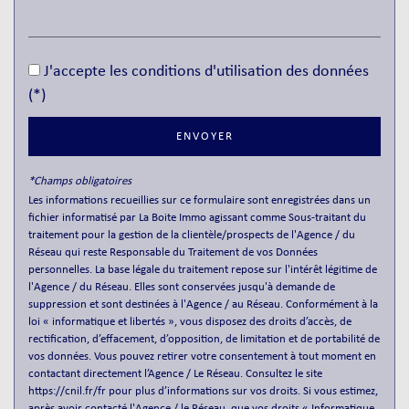
Presse et Tabac
statistiques
J'accepte les conditions d'utilisation des données
(*)
Nombre d'habitants
167 612
Propriétaires (vs. locataires)
44,36 %
ENVOYER
Taxe habitation
13,38 %
*Champs obligatoires
Taxe foncière
8,37 %
Les informations recueillies sur ce formulaire sont enregistrées dans un
fichier informatisé par La Boite Immo agissant comme Sous-traitant du
Habitants de moins de 25 ans
28,46 %
traitement pour la gestion de la clientèle/prospects de l'Agence / du
Réseau qui reste Responsable du Traitement de vos Données
Habitants de 25 à 55 ans
37,27 %
personnelles. La base légale du traitement repose sur l'intérêt légitime de
Habitants de plus de 55 ans
34,27 %
l'Agence / du Réseau. Elles sont conservées jusqu'à demande de
suppression et sont destinées à l'Agence / au Réseau. Conformément à la
Nombre d'enfants par famille
0,94
loi « informatique et libertés », vous disposez des droits d’accès, de
rectification, d’effacement, d’opposition, de limitation et de portabilité de
Familles sans enfant
49,27 %
vos données. Vous pouvez retirer votre consentement à tout moment en
Familles avec 1 ou 2 enfants
0 %
contactant directement l’Agence / Le Réseau. Consultez le site
https://cnil.fr/fr
pour plus d’informations sur vos droits. Si vous estimez,
Maisons
1,77 %
après avoir contacté l'Agence / le Réseau, que vos droits « Informatique