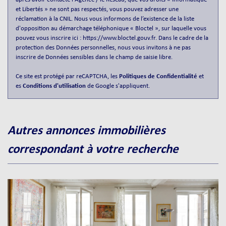
et Libertés » ne sont pas respectés, vous pouvez adresser une
Appartements
98,23 %
réclamation à la CNIL. Nous vous informons de l’existence de la liste
Familles avec 3 enfants
8,72 %
d'opposition au démarchage téléphonique « Bloctel », sur laquelle vous
pouvez vous inscrire ici :
https://www.bloctel.gouv.fr
. Dans le cadre de la
protection des Données personnelles, nous vous invitons à ne pas
inscrire de Données sensibles dans le champ de saisie libre.
Ce site est protégé par reCAPTCHA, les
Politiques de Confidentialité
et
es
Conditions d'utilisation
de Google s'appliquent.
autres annonces immobilières
correspondant à votre recherche