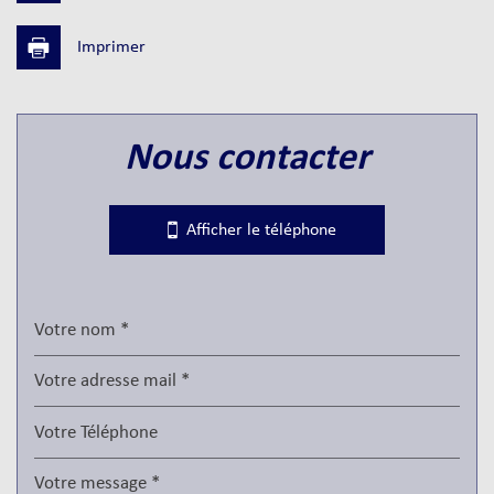
Imprimer
Leaflet
|
©
Jawg
Maps
|
© OpenStreetMap
nous contacter
Bar
Collège
Afficher le téléphone
École maternelle
École primaire
Enseignement supérieur
Lycée
Gare ferroviaire
Bureau de poste